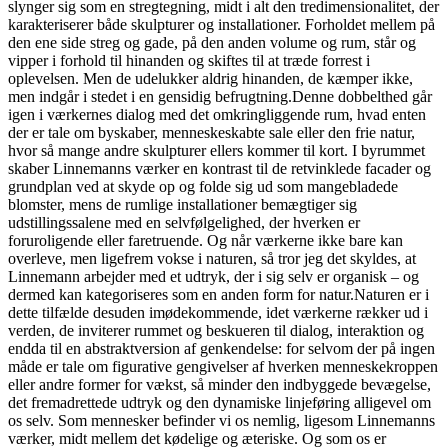
slynger sig som en stregtegning, midt i alt den tredimensionalitet, der
karakteriserer både skulpturer og installationer. Forholdet mellem på
den ene side streg og gade, på den anden volume og rum, står og
vipper i forhold til hinanden og skiftes til at træde forrest i
oplevelsen. Men de udelukker aldrig hinanden, de kæmper ikke,
men indgår i stedet i en gensidig befrugtning.Denne dobbelthed går
igen i værkernes dialog med det omkringliggende rum, hvad enten
der er tale om byskaber, menneskeskabte sale eller den frie natur,
hvor så mange andre skulpturer ellers kommer til kort. I byrummet
skaber Linnemanns værker en kontrast til de retvinklede facader og
grundplan ved at skyde op og folde sig ud som mangebladede
blomster, mens de rumlige installationer bemægtiger sig
udstillingssalene med en selvfølgelighed, der hverken er
foruroligende eller faretruende. Og når værkerne ikke bare kan
overleve, men ligefrem vokse i naturen, så tror jeg det skyldes, at
Linnemann arbejder med et udtryk, der i sig selv er organisk – og
dermed kan kategoriseres som en anden form for natur.Naturen er i
dette tilfælde desuden imødekommende, idet værkerne rækker ud i
verden, de inviterer rummet og beskueren til dialog, interaktion og
endda til en abstraktversion af genkendelse: for selvom der på ingen
måde er tale om figurative gengivelser af hverken menneskekroppen
eller andre former for vækst, så minder den indbyggede bevægelse,
det fremadrettede udtryk og den dynamiske linjeføring alligevel om
os selv. Som mennesker befinder vi os nemlig, ligesom Linnemanns
værker, midt mellem det kødelige og æteriske. Og som os er