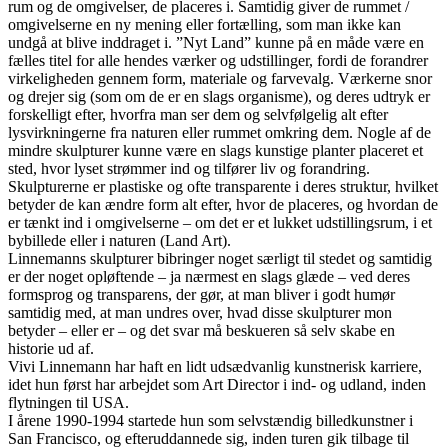
rum og de omgivelser, de placeres i. Samtidig giver de rummet /
omgivelserne en ny mening eller fortælling, som man ikke kan
undgå at blive inddraget i. ”Nyt Land” kunne på en måde være en
fælles titel for alle hendes værker og udstillinger, fordi de forandrer
virkeligheden gennem form, materiale og farvevalg. Værkerne snor
og drejer sig (som om de er en slags organisme), og deres udtryk er
forskelligt efter, hvorfra man ser dem og selvfølgelig alt efter
lysvirkningerne fra naturen eller rummet omkring dem. Nogle af de
mindre skulpturer kunne være en slags kunstige planter placeret et
sted, hvor lyset strømmer ind og tilfører liv og forandring.
Skulpturerne er plastiske og ofte transparente i deres struktur, hvilket
betyder de kan ændre form alt efter, hvor de placeres, og hvordan de
er tænkt ind i omgivelserne – om det er et lukket udstillingsrum, i et
bybillede eller i naturen (Land Art).
Linnemanns skulpturer bibringer noget særligt til stedet og samtidig
er der noget opløftende – ja nærmest en slags glæde – ved deres
formsprog og transparens, der gør, at man bliver i godt humør
samtidig med, at man undres over, hvad disse skulpturer mon
betyder – eller er – og det svar må beskueren så selv skabe en
historie ud af.
Vivi Linnemann har haft en lidt udsædvanlig kunstnerisk karriere,
idet hun først har arbejdet som Art Director i ind- og udland, inden
flytningen til USA.
I årene 1990-1994 startede hun som selvstændig billedkunstner i
San Francisco, og efteruddannede sig, inden turen gik tilbage til