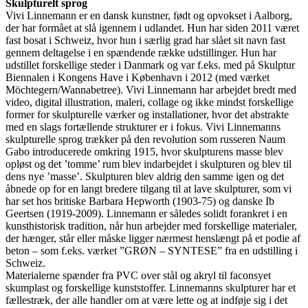
Skulpturelt sprog
Vivi Linnemann er en dansk kunstner, født og opvokset i Aalborg,
der har formået at slå igennem i udlandet. Hun har siden 2011 været
fast bosat i Schweiz, hvor hun i særlig grad har slået sit navn fast
gennem deltagelse i en spændende række udstillinger. Hun har
udstillet forskellige steder i Danmark og var f.eks. med på Skulptur
Biennalen i Kongens Have i København i 2012 (med værket
Möchtegern/Wannabetree). Vivi Linnemann har arbejdet bredt med
video, digital illustration, maleri, collage og ikke mindst forskellige
former for skulpturelle værker og installationer, hvor det abstrakte
med en slags fortællende strukturer er i fokus. Vivi Linnemanns
skulpturelle sprog trækker på den revolution som russeren Naum
Gabo introducerede omkring 1915, hvor skulpturens masse blev
opløst og det ’tomme’ rum blev indarbejdet i skulpturen og blev til
dens nye ’masse’. Skulpturen blev aldrig den samme igen og det
åbnede op for en langt bredere tilgang til at lave skulpturer, som vi
har set hos britiske Barbara Hepworth (1903-75) og danske Ib
Geertsen (1919-2009). Linnemann er således solidt forankret i en
kunsthistorisk tradition, når hun arbejder med forskellige materialer,
der hænger, står eller måske ligger nærmest henslængt på et podie af
beton – som f.eks. værket ”GRØN – SYNTESE” fra en udstilling i
Schweiz.
Materialerne spænder fra PVC over stål og akryl til faconsyet
skumplast og forskellige kunststoffer. Linnemanns skulpturer har et
fællestræk, der alle handler om at være lette og at indføje sig i det