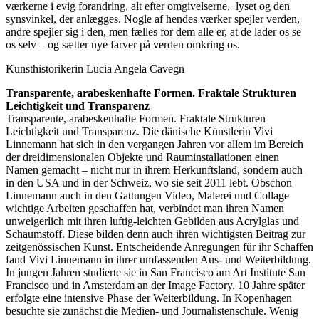
værkerne i evig forandring, alt efter omgivelserne, lyset og den
synsvinkel, der anlægges. Nogle af hendes værker spejler verden,
andre spejler sig i den, men fælles for dem alle er, at de lader os se
os selv – og sætter nye farver på verden omkring os.
Kunsthistorikerin Lucia Angela Cavegn
Transparente, arabeskenhafte Formen. Fraktale Strukturen
Leichtigkeit und Transparenz
Transparente, arabeskenhafte Formen. Fraktale Strukturen
Leichtigkeit und Transparenz. Die dänische Künstlerin Vivi
Linnemann hat sich in den vergangen Jahren vor allem im Bereich
der dreidimensionalen Objekte und Rauminstallationen einen
Namen gemacht – nicht nur in ihrem Herkunftsland, sondern auch
in den USA und in der Schweiz, wo sie seit 2011 lebt. Obschon
Linnemann auch in den Gattungen Video, Malerei und Collage
wichtige Arbeiten geschaffen hat, verbindet man ihren Namen
unweigerlich mit ihren luftig-leichten Gebilden aus Acrylglas und
Schaumstoff. Diese bilden denn auch ihren wichtigsten Beitrag zur
zeitgenössischen Kunst. Entscheidende Anregungen für ihr Schaffen
fand Vivi Linnemann in ihrer umfassenden Aus- und Weiterbildung.
In jungen Jahren studierte sie in San Francisco am Art Institute San
Francisco und in Amsterdam an der Image Factory. 10 Jahre später
erfolgte eine intensive Phase der Weiterbildung. In Kopenhagen
besuchte sie zunächst die Medien- und Journalistenschule. Wenig