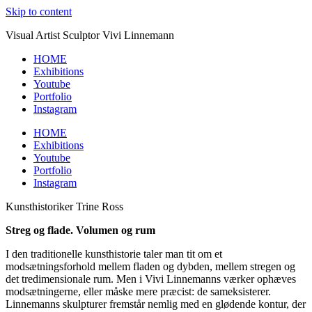
Skip to content
Visual Artist Sculptor Vivi Linnemann
HOME
Exhibitions
Youtube
Portfolio
Instagram
HOME
Exhibitions
Youtube
Portfolio
Instagram
Kunsthistoriker Trine Ross
Streg og flade. Volumen og rum
I den traditionelle kunsthistorie taler man tit om et
modsætningsforhold mellem fladen og dybden, mellem stregen og
det tredimensionale rum. Men i Vivi Linnemanns værker ophæves
modsætningerne, eller måske mere præcist: de sameksisterer.
Linnemanns skulpturer fremstår nemlig med en glødende kontur, der