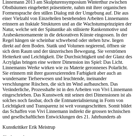
Linnemann 2013 am Skulpturensymposium Winterthur zwischen
Obstbäumen eingebettet präsentierte, nahm mit ihrer organischen
Formensprache den stillen Dialog mit der Umgebung auf. Die aus
einer Vielzahl von Einzelteilen bestehenden Arbeiten Linnemanns
erinnern an fraktale Strukturen und an die Wachstumsprinzipien der
Natur, welche seit der Spätantike als stilisierte Rankenmotive und
Arabeskenornamente in die dekorativen Künste eingossen. In der
Regel hängen sie scheinbar schwebend oder stehen bzw. liegen
direkt auf dem Boden. Statik und Volumen negierend, öffnen sie
sich dem Raum und der tänzerischen Bewegung. Sie verströmen
Heiterkeit und Leichtigkeit. Die Durchsichtigkeit und der Glanz des
Acrylglas bringen eine weitere Dimension ins Spiel: Das Licht.
Linnemanns Werke wirken wie zu Materie geronnenes Polarlicht.
Sie erinnern mit ihrer guoreszierenden Farbigkeit aber auch an
wundersame Tiefseewesen und leuchtende, ineinander
verschlungene Rüschen, die sich im Wind aufbauschen. Das
Veränderliche, Prozesshafte ist in den Arbeiten von Vivi Linnemann
eingeschrieben. Das Kunstwerk mit seinen drei Dimensionen ist als
solches noch fassbar, doch die Entmaterialisierung in Form von
Leichtigkeit und Transparenz ist weit vorangeschritten. Somit bildet
das Schaffen von Vivi Linnemann indirekt die grossen technischen
und gesellschaftlichen Entwicklungen des 21. Jahrhunderts ab
Kunstkritiker Erik Meistrup