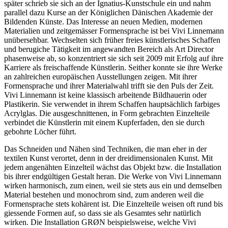
später schrieb sie sich an der Ignatius-Kunstschule ein und nahm
parallel dazu Kurse an der Königlichen Dänischen Akademie der
Bildenden Künste. Das Interesse an neuen Medien, modernen
Materialien und zeitgemässer Formensprache ist bei Vivi Linnemann
unübersehbar. Wechselten sich früher freies künstlerisches Schaffen
und berugiche Tätigkeit im angewandten Bereich als Art Director
phasenweise ab, so konzentriert sie sich seit 2009 mit Erfolg auf ihre
Karriere als freischaffende Künstlerin. Seither konnte sie ihre Werke
an zahlreichen europäischen Ausstellungen zeigen. Mit ihrer
Formensprache und ihrer Materialwahl trifft sie den Puls der Zeit.
Vivi Linnemann ist keine klassisch arbeitende Bildhauerin oder
Plastikerin. Sie verwendet in ihrem Schaffen hauptsächlich farbiges
Acrylglas. Die ausgeschnittenen, in Form gebrachten Einzelteile
verbindet die Künstlerin mit einem Kupferfaden, den sie durch
gebohrte Löcher führt.
Das Schneiden und Nähen sind Techniken, die man eher in der
textilen Kunst verortet, denn in der dreidimensionalen Kunst. Mit
jedem angenähten Einzelteil wächst das Objekt bzw. die Installation
bis ihrer endgültigen Gestalt heran. Die Werke von Vivi Linnemann
wirken harmonisch, zum einen, weil sie stets aus ein und demselben
Material bestehen und monochrom sind, zum anderen weil die
Formensprache stets kohärent ist. Die Einzelteile weisen oft rund bis
giessende Formen auf, so dass sie als Gesamtes sehr natürlich
wirken. Die Installation GRØN beispielsweise, welche Vivi